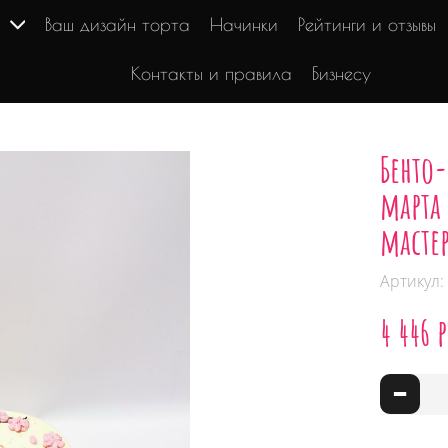
г
Ваш дизайн торта
Начинки
Рейтинги и отзывы
Контакты и правила
Бизнесу
Бенто-
марта
масте
Артикул:
4 446 р
-