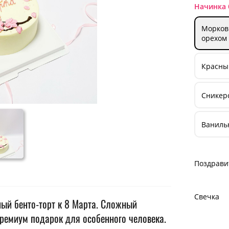
Начинка 
Морков
орехом
Красный
Сникерс
Ваниль
Поздрави
Свечка
ный бенто-торт к 8 Марта. Сложный
ремиум подарок для особенного человека.