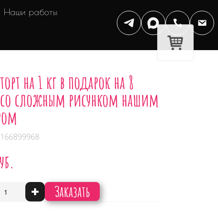
Наши работы
торт на 1 кг в подарок на 8
 со сложным рисунком нашим
ром
 166899968
уб.
Заказать
+