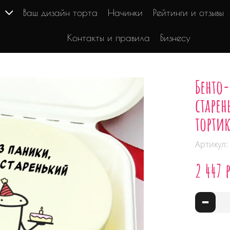
г
Ваш дизайн торта
Начинки
Рейтинги и отзывы
Контакты и правила
Бизнесу
Бенто-
старе
торти
Артикул:
2 447 
-