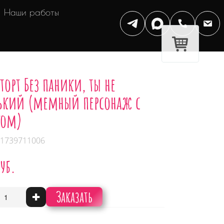
Наши работы
торт Без паники, ты не
нький (мемный персонаж с
ком)
 1739711006
руб.
Заказать
+