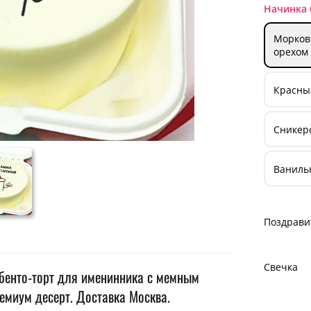
Начинка 
Морков
орехом
Красный
Сникерс
Ваниль
Поздрави
Свечка
 бенто-торт для именинника с мемным
ремиум десерт. Доставка Москва.