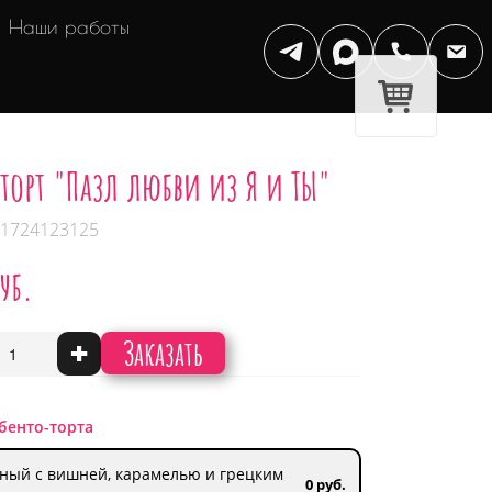
Наши работы
торт "Пазл любви из Я и ТЫ"
 1724123125
руб.
Заказать
+
бенто-торта
ный с вишней, карамелью и грецким
0 руб.