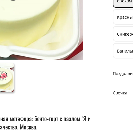
орехом
Красный
Сникерс
Ваниль
Поздрави
Свечка
ная метафора: бенто-торт с пазлом "Я и
ачество. Москва.