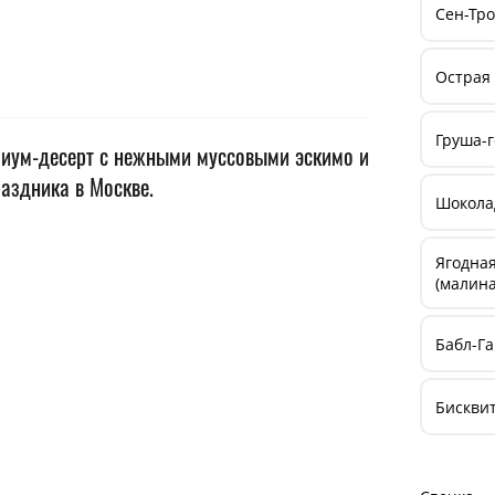
Сен-Тр
Острая
Груша-г
миум-десерт с нежными муссовыми эскимо и
аздника в Москве.
Шокола
Ягодная
(малина
Бабл-Г
Бискви