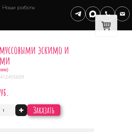
Наши работы
с муссовыми эскимо и
ами
амм)
 412455609
руб.
Заказать
+