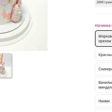
Начинка 
Морков
орехом
Красны
Сникерс
Ванильн
миндал
Наоми