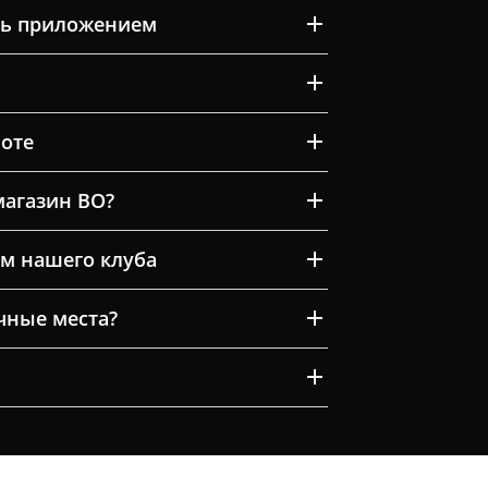
ть приложением
оте
магазин ВО?
м нашего клуба
очные места?