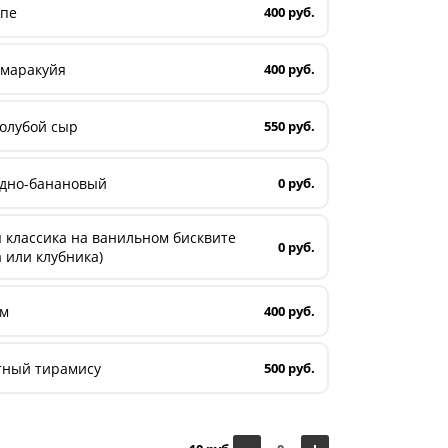
опе
400 руб.
 маракуйя
400 руб.
олубой сыр
550 руб.
дно-банановый
0 руб.
 классика на ванильном бисквите
0 руб.
 или клубника)
ам
400 руб.
тный тирамису
500 руб.