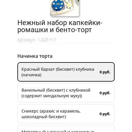
Нежный набор капкейки-
ромашки и бенто-торт
Артикул: 1,42E+11
Начинка торта
Красный бархат (бисквит) клубника
0 руб.
(начинка)
Ванильный (бисквит) с клубникой
0 руб.
(содержит миндальную муку))
Сникерс (арахис и карамель,
0 руб.
шоколадный бисквит)
Морковный с вишней и карамелью