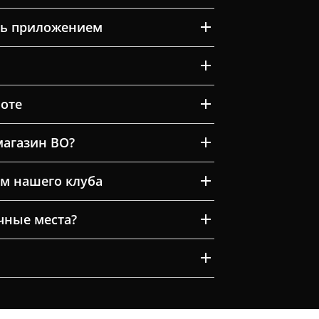
ть приложением
оте
магазин ВО?
м нашего клуба
очные места?