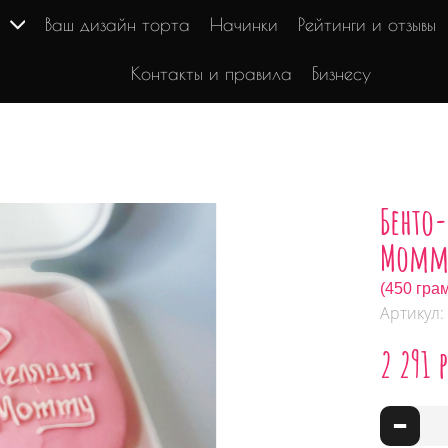
г
Ваш дизайн торта
Начинки
Рейтинги и отзывы
Контакты и правила
Бизнесу
Бенто-
Momm
(450 гра
Артикул:
2 291 
-