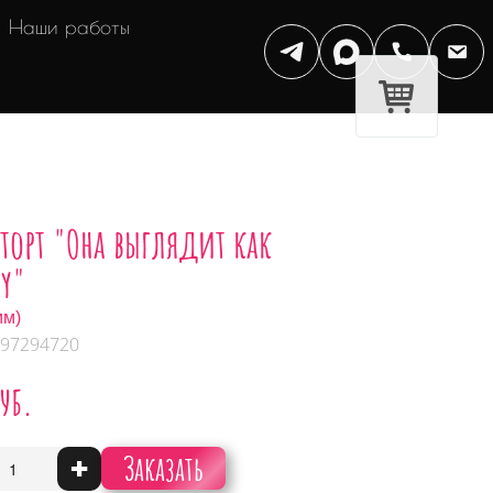
Наши работы
торт "Она выглядит как
y"
мм)
 97294720
руб.
Заказать
+