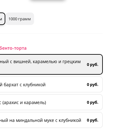
м
1000 грамм
бенто-торта
ный с вишней, карамелью и грецким
0 руб.
 бархат с клубникой
0 руб.
 (арахис и карамель)
0 руб.
ный на миндальной муке с клубникой
0 руб.