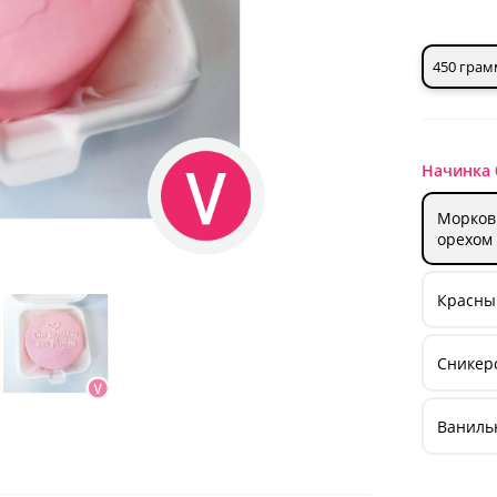
450 грам
Начинка 
Морков
орехом
Красный
Сникерс
Ваниль