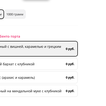
м
1000 грамм
бенто-торта
ный с вишней, карамелью и грецким
0 руб.
 бархат с клубникой
0 руб.
 (арахис и карамель)
0 руб.
ный на миндальной муке с клубникой
0 руб.