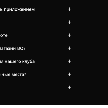
ть приложением
оте
магазин ВО?
м нашего клуба
очные места?