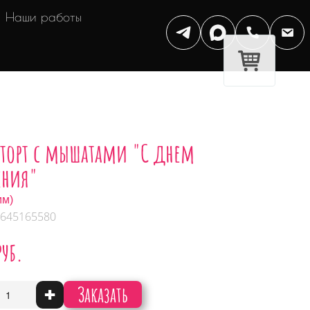
Наши работы
-торт с мышатами "С днем
ния"
мм)
 645165580
руб.
Заказать
+