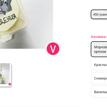
450 грам
Начинка 
Морков
орехом
Красный
Сникерс
Ваниль