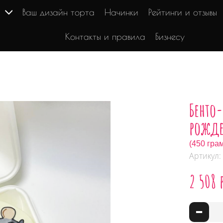
г
Ваш дизайн торта
Начинки
Рейтинги и отзывы
Контакты и правила
Бизнесу
Бенто
рожде
(450 гра
Артикул:
2 508 
-