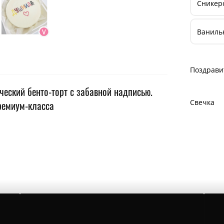
Сникерс
Ваниль
Поздрави
ческий бенто-торт с забавной надписью.
Свечка
ремиум-класса