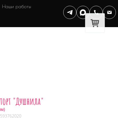
Наши работы
-торт "Душнила"
мм)
 593762020