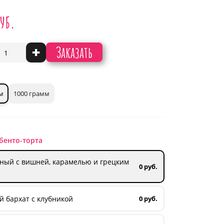
руб.
Заказать
+
м
1000 грамм
бенто-торта
ный с вишней, карамелью и грецким
0 руб.
 бархат с клубникой
0 руб.