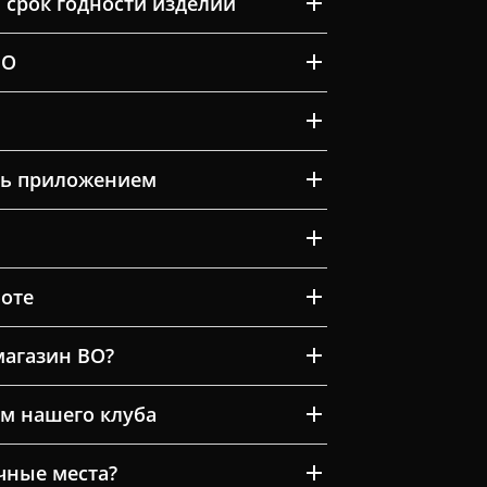
 срок годности изделий
ВО
ть приложением
оте
магазин ВО?
м нашего клуба
очные места?