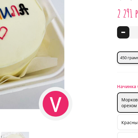
2 291 
-
450 грам
Начинка 
Морков
орехом
Красный