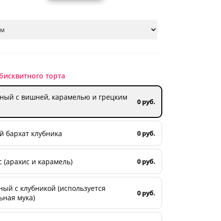
бисквитного торта
ный с вишней, карамелью и грецким
0 руб.
й бархат клубника
0 руб.
 (арахис и карамель)
0 руб.
ый с клубникой (используется
0 руб.
ьная мука)