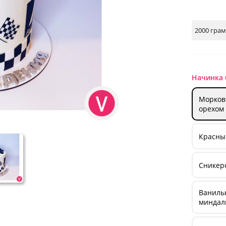
Начинка 
Морков
орехом
Красны
Сникерс
Ванильн
миндал