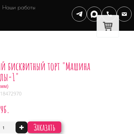
Наши работы
ий бисквитный торт "Машина
лы-1"
амм)
 18472970
руб.
Заказать
+