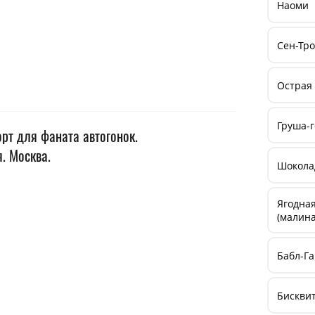
Наоми
Сен-Тр
Острая
Груша-г
орт для фаната автогонок.
. Москва.
Шокола
Ягодная
(малина
Бабл-Г
Бискви