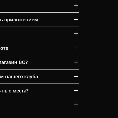
ть приложением
оте
магазин ВО?
м нашего клуба
очные места?