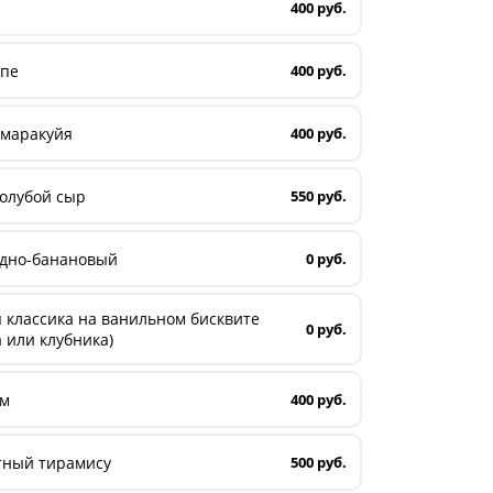
400 руб.
опе
400 руб.
 маракуйя
400 руб.
олубой сыр
550 руб.
дно-банановый
0 руб.
 классика на ванильном бисквите
0 руб.
 или клубника)
ам
400 руб.
тный тирамису
500 руб.