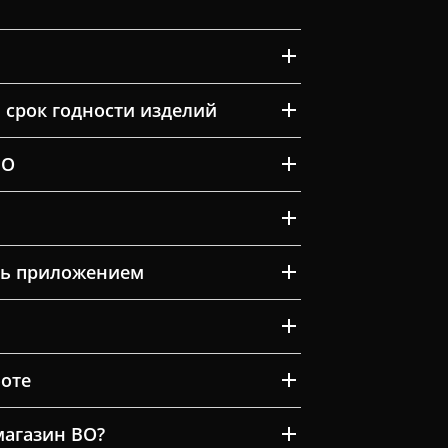
 срок годности изделий
ВО
ть приложением
оте
магазин ВО?