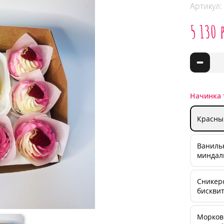
Артикул:
5 130 
-
Начинка 
Красный
Ванильн
миндаль
Сникерс
бисквит
Морков