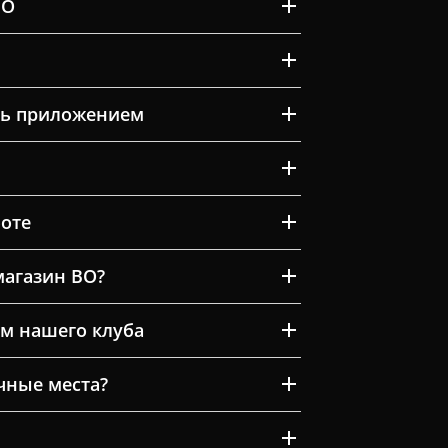
ВО
ть приложением
оте
магазин ВО?
м нашего клуба
очные места?