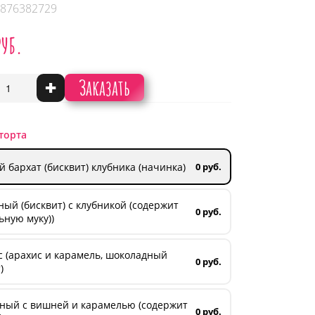
 876382729
руб.
Заказать
+
торта
 бархат (бисквит) клубника (начинка)
0 руб.
ый (бисквит) с клубникой (содержит
0 руб.
ную муку))
 (арахис и карамель, шоколадный
0 руб.
)
ный с вишней и карамелью (содержит
0 руб.