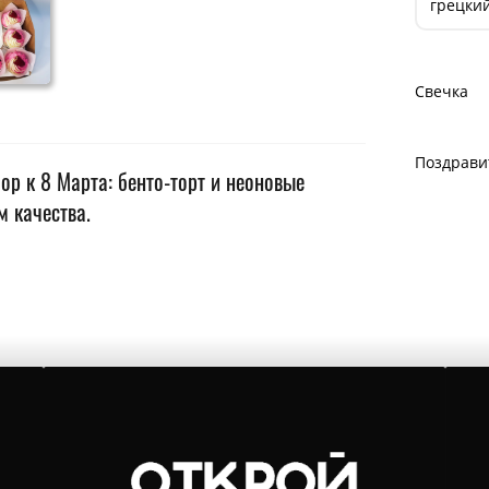
грецкий
Свечка
Поздрави
ор к 8 Марта: бенто-торт и неоновые
м качества.