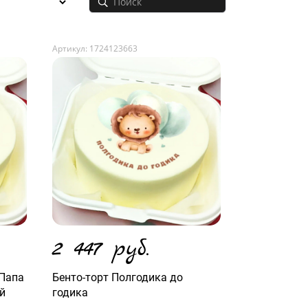
Артикул: 1724123663
2 447 руб.
 Папа
Бенто-торт Полгодика до
ой
годика