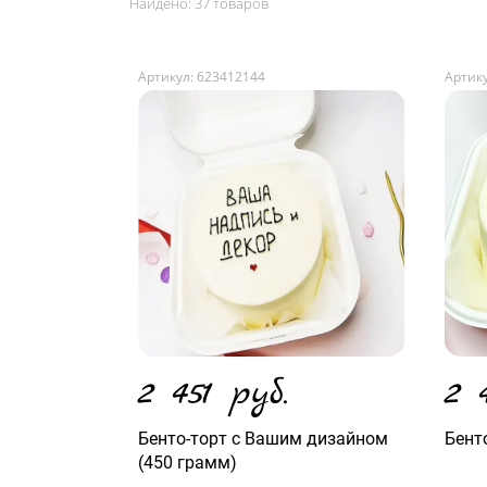
Найдено:
37 товаров
Артикул: 623412144
Артику
2 451 руб.
2 
Бенто-торт с Вашим дизайном
Бент
(450 грамм)