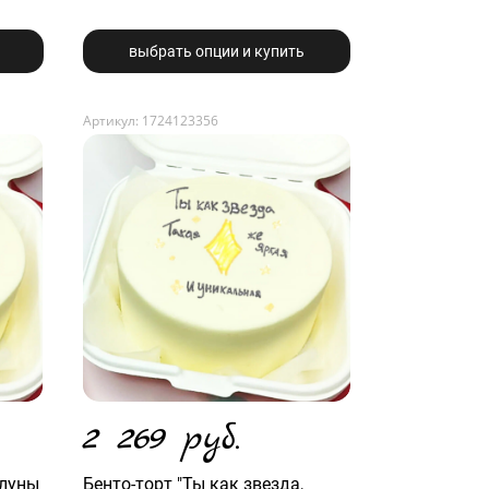
выбрать опции и купить
Артикул: 1724123356
2 269 руб.
 луны
Бенто-торт "Ты как звезда,