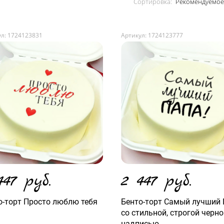
Сортировка:
л: 1724123831
Артикул: 1724123777
447 руб.
2 447 руб.
о-торт Просто люблю тебя
Бенто-торт Самый лучший
со стильной, строгой черн
надписью