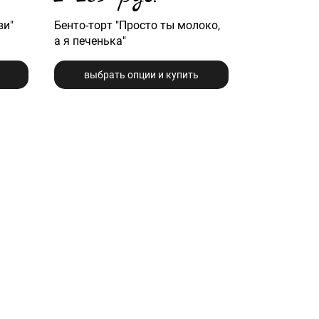
ви"
Бенто-торт "Просто ты молоко,
а я печенька"
выбрать опции и купить