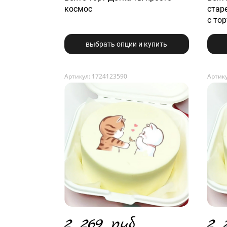
космос
стар
с то
выбрать опции и купить
Артикул: 1724123590
Артику
2 269 руб.
2 