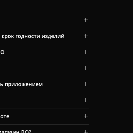
 срок годности изделий
ВО
ть приложением
оте
магазин ВО?