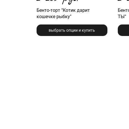
Бенто-торт "Котик дарит
Бенто
кошечке рыбку"
ТЫ"
выбрать опции и купить