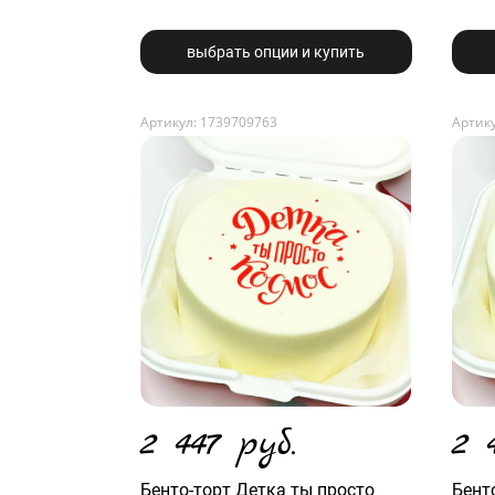
выбрать опции и купить
Артикул: 1739709763
Артику
2 447 руб.
2 
Бенто-торт Детка ты просто
Бенто