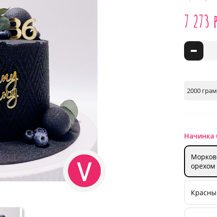
7 273 
-
Начинка 
Морков
орехом
Красны