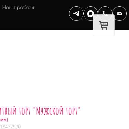
Наши работы
итный торт "Мужской торт"
амм)
 18472970