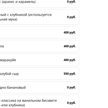
 (арахис и карамель)
0 руб.
ый с клубникой (используется
0 руб.
ьная мука)
400 руб.
опе
400 руб.
 маракуйя
400 руб.
олубой сыр
550 руб.
дно-банановый
0 руб.
 классика на ванильном бисквите
0 руб.
 или клубника)