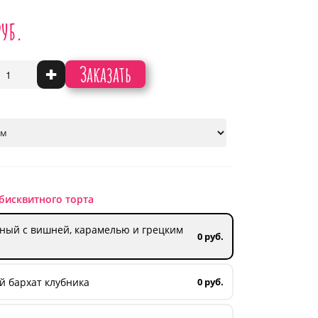
руб.
Заказать
+
бисквитного торта
ный с вишней, карамелью и грецким
0 руб.
й бархат клубника
0 руб.