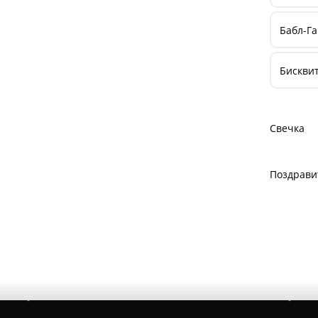
Бабл-Г
Бискви
Свечка
Поздрави