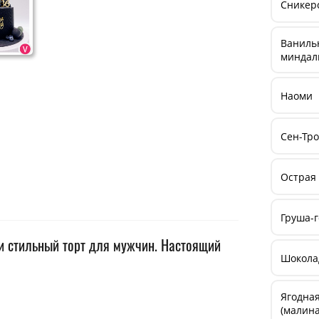
Сникерс
Ванильн
миндал
Наоми
Сен-Тр
Острая
Груша-г
и стильный торт для мужчин. Настоящий
Шокола
Ягодная
(малина