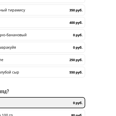
ный тирамису
350 руб.
400 руб.
дно-банановый
0 руб.
маракуйя
0 руб.
пе
250 руб.
олубой сыр
550 руб.
ягод?
0 руб.
 100 гр.
80 руб.