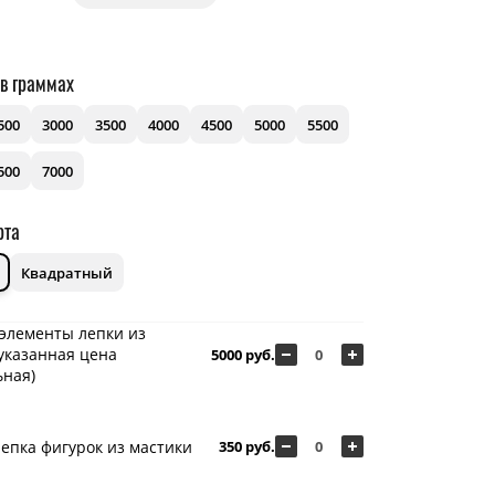
 в граммах
500
3000
3500
4000
4500
5000
5500
500
7000
рта
Квадратный
элементы лепки из
указанная цена
5000 руб.
ная)
епка фигурок из мастики
350 руб.