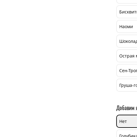
Бисквит
Наоми
Шокола
Острая 
Сен-Тро
Груша-г
Добавим 
Нет
Голубика