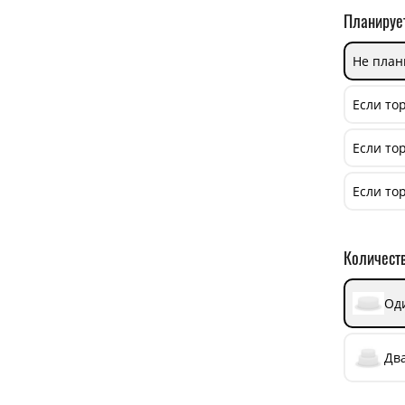
Планируе
Не план
Если тор
Если торт
Если тор
Количеств
Од
Два