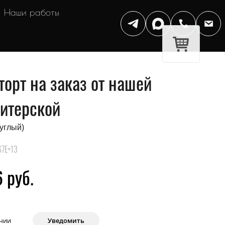
Наши работы
торт на заказ от нашей
итерской
руглый)
67E+13
 руб.
ичии
Уведомить