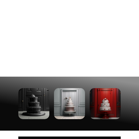
потому что Мы
любим Вас​